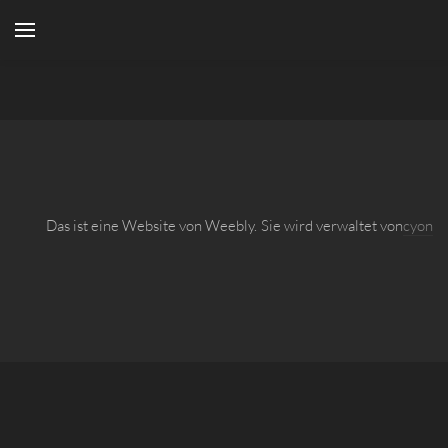
YOUR CART
Search by typing & pressing enter
Home
Menu
About
Locations
Das ist eine Website von Weebly. Sie wird verwaltet von
cyon
Untitled